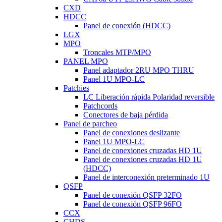
CXD
HDCC
Panel de conexión (HDCC)
LGX
MPO
Troncales MTP/MPO
PANEL MPO
Panel adaptador 2RU MPO THRU
Panel 1U MPO-LC
Patchies
LC Liberación rápida Polaridad reversible
Patchcords
Conectores de baja pérdida
Panel de parcheo
Panel de conexiones deslizante
Panel 1U MPO-LC
Panel de conexiones cruzadas HD 1U
Panel de conexiones cruzadas HD 1U
(HDCC)
Panel de interconexión preterminado 1U
QSFP
Panel de conexión QSFP 32FO
Panel de conexión QSFP 96FO
CCX
CHDS