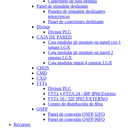
Conectores de baja pérdida
Panel de empalme deslizante
Paneles de empalme deslizantes
telescópicos
Panel de conexiones deslizante
Divisor
Divisor PLC
CAJA DE PARED
Caja modular de montaje en pared con 1
ranura LGX
Caja modular de montaje en pared 2
ranuras LGX
Caja modular mural 4 ranuras LGX
CHDS
CMD
CXD
FTTx
Divisor PLC
FTTx y FTTA 24 / 48F IP66 Externo
FTTx 16 / 32F IP65 EXTERNO
Centro de distribución de fibra
QSFP
Panel de conexión QSFP 32FO
Panel de conexión QSFP 96FO
Recursos