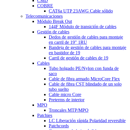
CMD
COBRE
CAT6a UTP 23AWG Cable sólido
Telecomunicaciones
Módulo Break Out
144F Módulo de transición de cables
Gestión de cables
Dedos de gestión de cables para montaje
en carril de 19" 1RU
Bandeja de gestión de cables para montaje
en bastidor de 19
Carril de gestión de cables de 19
Cables
Tubo holgado PE/Nylon con funda de
saco
Cable de fibra armado MicroCore Flex
Cable de fibra CST blindado de un solo
tubo suelto
Cable micro Core
Preterms de interior
MPO
Troncales MTP/MPO
Patchies
LC Liberación rápida Polaridad reversible
Patchcords