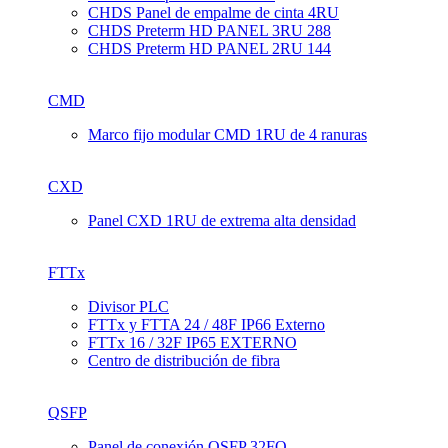
CHDS Panel de empalme de cinta 4RU
CHDS Preterm HD PANEL 3RU 288
CHDS Preterm HD PANEL 2RU 144
CMD
Marco fijo modular CMD 1RU de 4 ranuras
CXD
Panel CXD 1RU de extrema alta densidad
FTTx
Divisor PLC
FTTx y FTTA 24 / 48F IP66 Externo
FTTx 16 / 32F IP65 EXTERNO
Centro de distribución de fibra
QSFP
Panel de conexión QSFP 32FO