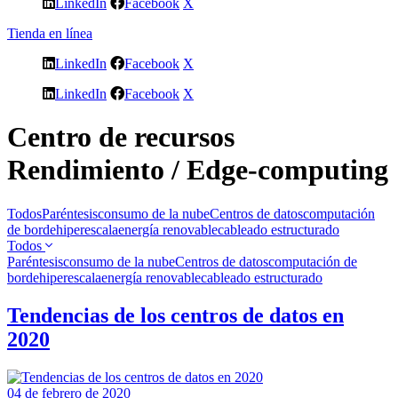
LinkedIn
Facebook
X
Tienda en línea
LinkedIn
Facebook
X
LinkedIn
Facebook
X
Centro de recursos
Rendimiento / Edge-computing
Todos
Paréntesis
consumo de la nube
Centros de datos
computación
de borde
hiperescala
energía renovable
cableado estructurado
Todos
Paréntesis
consumo de la nube
Centros de datos
computación de
borde
hiperescala
energía renovable
cableado estructurado
Tendencias de los centros de datos en
2020
04 de febrero de 2020