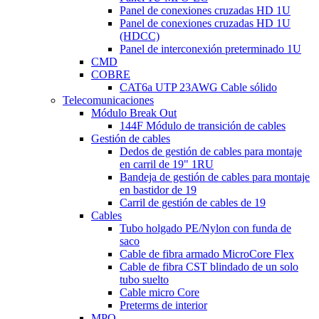
Panel de conexiones cruzadas HD 1U
Panel de conexiones cruzadas HD 1U
(HDCC)
Panel de interconexión preterminado 1U
CMD
COBRE
CAT6a UTP 23AWG Cable sólido
Telecomunicaciones
Módulo Break Out
144F Módulo de transición de cables
Gestión de cables
Dedos de gestión de cables para montaje
en carril de 19" 1RU
Bandeja de gestión de cables para montaje
en bastidor de 19
Carril de gestión de cables de 19
Cables
Tubo holgado PE/Nylon con funda de
saco
Cable de fibra armado MicroCore Flex
Cable de fibra CST blindado de un solo
tubo suelto
Cable micro Core
Preterms de interior
MPO