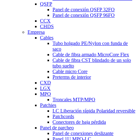
QSFP
Panel de conexión QSFP 32FO
Panel de conexión QSFP 96FO
CCX
CHDS
Empresa
Cables
Tubo holgado PE/Nylon con funda de
saco
Cable de fibra armado MicroCore Flex
Cable de fibra CST blindado de un solo
tubo suelto
Cable micro Core
Preterms de interior
CXD
LGX
MPO
Troncales MTP/MPO
Patchies
LC Liberación rápida Polaridad reversible
Patchcords
Conectores de baja pérdida
Panel de parcheo
Panel de conexiones deslizante
Panel 1U MPO-LC