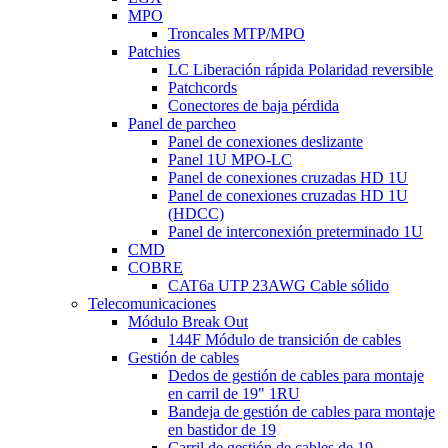
MPO
Troncales MTP/MPO
Patchies
LC Liberación rápida Polaridad reversible
Patchcords
Conectores de baja pérdida
Panel de parcheo
Panel de conexiones deslizante
Panel 1U MPO-LC
Panel de conexiones cruzadas HD 1U
Panel de conexiones cruzadas HD 1U
(HDCC)
Panel de interconexión preterminado 1U
CMD
COBRE
CAT6a UTP 23AWG Cable sólido
Telecomunicaciones
Módulo Break Out
144F Módulo de transición de cables
Gestión de cables
Dedos de gestión de cables para montaje
en carril de 19" 1RU
Bandeja de gestión de cables para montaje
en bastidor de 19
Carril de gestión de cables de 19