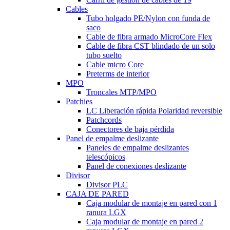
Cables
Tubo holgado PE/Nylon con funda de
saco
Cable de fibra armado MicroCore Flex
Cable de fibra CST blindado de un solo
tubo suelto
Cable micro Core
Preterms de interior
MPO
Troncales MTP/MPO
Patchies
LC Liberación rápida Polaridad reversible
Patchcords
Conectores de baja pérdida
Panel de empalme deslizante
Paneles de empalme deslizantes
telescópicos
Panel de conexiones deslizante
Divisor
Divisor PLC
CAJA DE PARED
Caja modular de montaje en pared con 1
ranura LGX
Caja modular de montaje en pared 2