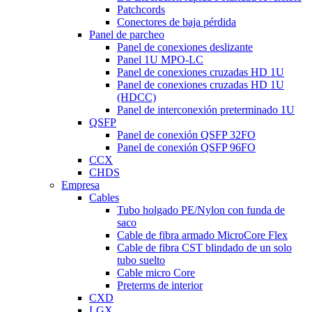
Patchcords
Conectores de baja pérdida
Panel de parcheo
Panel de conexiones deslizante
Panel 1U MPO-LC
Panel de conexiones cruzadas HD 1U
Panel de conexiones cruzadas HD 1U
(HDCC)
Panel de interconexión preterminado 1U
QSFP
Panel de conexión QSFP 32FO
Panel de conexión QSFP 96FO
CCX
CHDS
Empresa
Cables
Tubo holgado PE/Nylon con funda de
saco
Cable de fibra armado MicroCore Flex
Cable de fibra CST blindado de un solo
tubo suelto
Cable micro Core
Preterms de interior
CXD
LGX