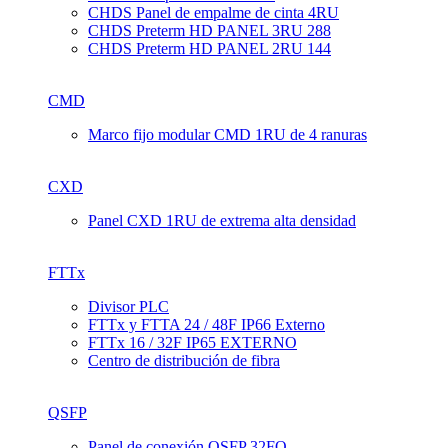
CHDS Panel de empalme de cinta 4RU
CHDS Preterm HD PANEL 3RU 288
CHDS Preterm HD PANEL 2RU 144
CMD
Marco fijo modular CMD 1RU de 4 ranuras
CXD
Panel CXD 1RU de extrema alta densidad
FTTx
Divisor PLC
FTTx y FTTA 24 / 48F IP66 Externo
FTTx 16 / 32F IP65 EXTERNO
Centro de distribución de fibra
QSFP
Panel de conexión QSFP 32FO