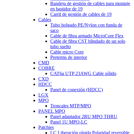
Bandeja de gestión de cables para montaje
en bastidor de 19
Carril de gestión de cables de 19
Cables
Tubo holgado PE/Nylon con funda de
saco
Cable de fibra armado MicroCore Flex
Cable de fibra CST blindado de un solo
tubo suelto
Cable micro Core
Preterms de interior
CMD
COBRE
CAT6a UTP 23AWG Cable sólido
CXD
HDCC
Panel de conexión (HDCC)
LGX
MPO
Troncales MTP/MPO
PANEL MPO
Panel adaptador 2RU MPO THRU
Panel 1U MPO-LC
Patchies
LC Liberación rápida Polaridad reversible