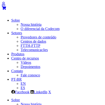
Sobre
Nossa história
O diferencial da Codecom
Setores
Provedores de conteúdo
Centros de dados
FTTH-FTTP
Telecomunicações
Produtos
Centro de recursos
Vídeos
Depoimentos
Contato
Fale conosco
PT-BR
EN
ES
Facebook
LinkedIn
X
Sobre
Nossa história