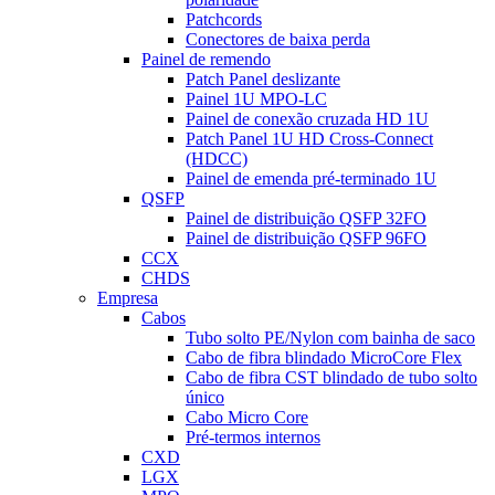
Patchcords
Conectores de baixa perda
Painel de remendo
Patch Panel deslizante
Painel 1U MPO-LC
Painel de conexão cruzada HD 1U
Patch Panel 1U HD Cross-Connect
(HDCC)
Painel de emenda pré-terminado 1U
QSFP
Painel de distribuição QSFP 32FO
Painel de distribuição QSFP 96FO
CCX
CHDS
Empresa
Cabos
Tubo solto PE/Nylon com bainha de saco
Cabo de fibra blindado MicroCore Flex
Cabo de fibra CST blindado de tubo solto
único
Cabo Micro Core
Pré-termos internos
CXD
LGX