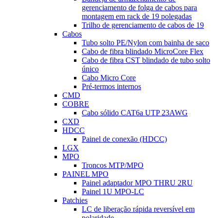
gerenciamento de folga de cabos para
montagem em rack de 19 polegadas
Trilho de gerenciamento de cabos de 19
Cabos
Tubo solto PE/Nylon com bainha de saco
Cabo de fibra blindado MicroCore Flex
Cabo de fibra CST blindado de tubo solto
único
Cabo Micro Core
Pré-termos internos
CMD
COBRE
Cabo sólido CAT6a UTP 23AWG
CXD
HDCC
Painel de conexão (HDCC)
LGX
MPO
Troncos MTP/MPO
PAINEL MPO
Painel adaptador MPO THRU 2RU
Painel 1U MPO-LC
Patchies
LC de liberação rápida reversível em
polaridade