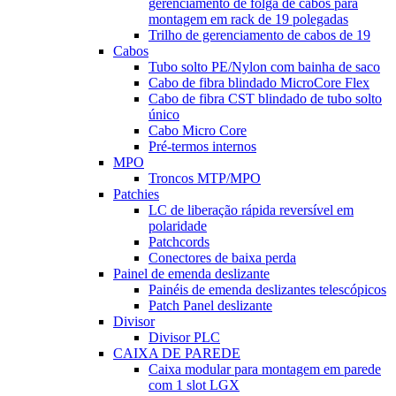
gerenciamento de folga de cabos para
montagem em rack de 19 polegadas
Trilho de gerenciamento de cabos de 19
Cabos
Tubo solto PE/Nylon com bainha de saco
Cabo de fibra blindado MicroCore Flex
Cabo de fibra CST blindado de tubo solto
único
Cabo Micro Core
Pré-termos internos
MPO
Troncos MTP/MPO
Patchies
LC de liberação rápida reversível em
polaridade
Patchcords
Conectores de baixa perda
Painel de emenda deslizante
Painéis de emenda deslizantes telescópicos
Patch Panel deslizante
Divisor
Divisor PLC
CAIXA DE PAREDE
Caixa modular para montagem em parede
com 1 slot LGX