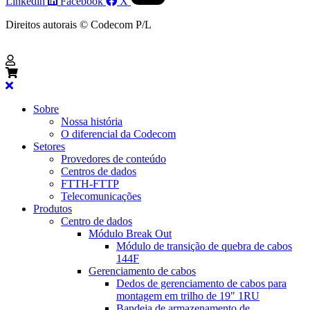
Linkedin
Facebook
X
Direitos autorais © Codecom P/L
Sobre
Nossa história
O diferencial da Codecom
Setores
Provedores de conteúdo
Centros de dados
FTTH-FTTP
Telecomunicações
Produtos
Centro de dados
Módulo Break Out
Módulo de transição de quebra de cabos
144F
Gerenciamento de cabos
Dedos de gerenciamento de cabos para
montagem em trilho de 19" 1RU
Bandeja de armazenamento de