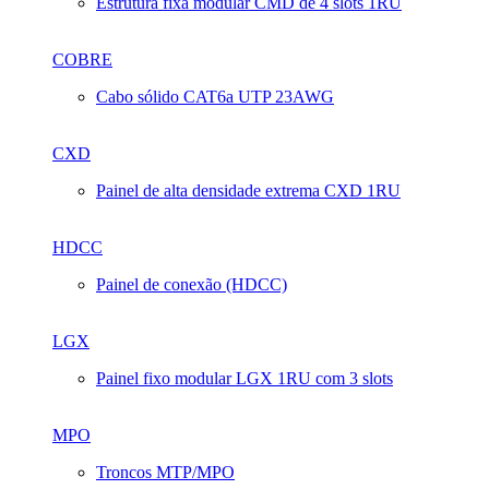
Estrutura fixa modular CMD de 4 slots 1RU
COBRE
Cabo sólido CAT6a UTP 23AWG
CXD
Painel de alta densidade extrema CXD 1RU
HDCC
Painel de conexão (HDCC)
LGX
Painel fixo modular LGX 1RU com 3 slots
MPO
Troncos MTP/MPO