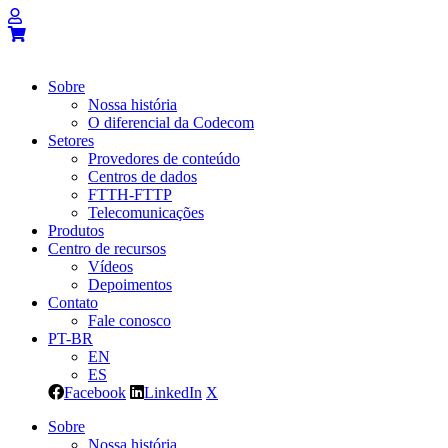
Sobre
Nossa história
O diferencial da Codecom
Setores
Provedores de conteúdo
Centros de dados
FTTH-FTTP
Telecomunicações
Produtos
Centro de recursos
Vídeos
Depoimentos
Contato
Fale conosco
PT-BR
EN
ES
Facebook
LinkedIn
X
Sobre
Nossa história