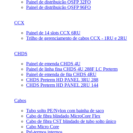
Painel de distribuição QSFP 32FO
Painel de distribuição QSFP 96FO
CCX
Painel de 14 slots CCX 6RU
Trilho de gerenciamento de cabos CCX - 1RU e 2RU
CHDS
Painel de emenda CHDS 4U
Painel de linha fina CHDS 4U 288F LC Preterm
Painel de emenda de fita CHDS 4RU
CHDS Preterm HD PANEL 3RU 288
CHDS Preterm HD PANEL 2RU 144
Cabos
Tubo solto PE/Nylon com bainha de saco
Cabo de fibra blindado MicroCore Flex
Cabo de fibra CST blindado de tubo solto único
Cabo Micro Core
Pré-termos internos