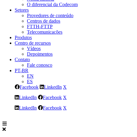
O diferencial da Codecom
Setores
Provedores de conteúdo
Centros de dados
FTTH-FTTP
Telecomunicações
Produtos
Centro de recursos
Vídeos
Depoimentos
Contato
Fale conosco
PT-BR
EN
ES
Facebook
LinkedIn
X
LinkedIn
Facebook
X
LinkedIn
Facebook
X