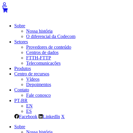
Sobre
Nossa história
O diferencial da Codecom
Setores
Provedores de conteúdo
Centros de dados
FTTH-FTTP
Telecomunicações
Produtos
Centro de recursos
Vídeos
Depoimentos
Contato
Fale conosco
PT-BR
EN
ES
Facebook
LinkedIn
X
Sobre
Nossa história