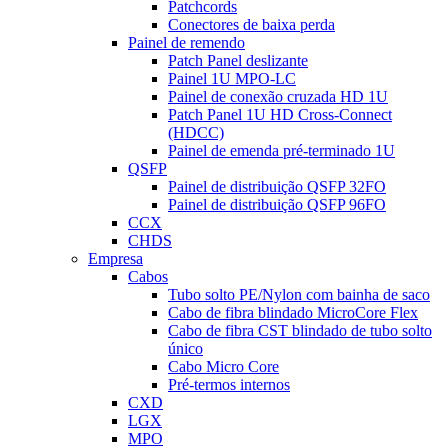
Patchcords
Conectores de baixa perda
Painel de remendo
Patch Panel deslizante
Painel 1U MPO-LC
Painel de conexão cruzada HD 1U
Patch Panel 1U HD Cross-Connect
(HDCC)
Painel de emenda pré-terminado 1U
QSFP
Painel de distribuição QSFP 32FO
Painel de distribuição QSFP 96FO
CCX
CHDS
Empresa
Cabos
Tubo solto PE/Nylon com bainha de saco
Cabo de fibra blindado MicroCore Flex
Cabo de fibra CST blindado de tubo solto
único
Cabo Micro Core
Pré-termos internos
CXD
LGX
MPO