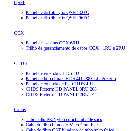
QSFP
Painel de distribuição QSFP 32FO
Painel de distribuição QSFP 96FO
CCX
Painel de 14 slots CCX 6RU
Trilho de gerenciamento de cabos CCX - 1RU e 2RU
CHDS
Painel de emenda CHDS 4U
Painel de linha fina CHDS 4U 288F LC Preterm
Painel de emenda de fita CHDS 4RU
CHDS Preterm HD PANEL 3RU 288
CHDS Preterm HD PANEL 2RU 144
Cabos
Tubo solto PE/Nylon com bainha de saco
Cabo de fibra blindado MicroCore Flex
Cabo de fibra CST blindado de tubo solto único