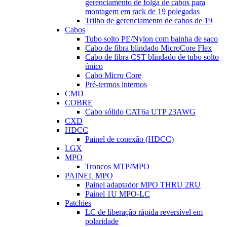
gerenciamento de folga de cabos para
montagem em rack de 19 polegadas
Trilho de gerenciamento de cabos de 19
Cabos
Tubo solto PE/Nylon com bainha de saco
Cabo de fibra blindado MicroCore Flex
Cabo de fibra CST blindado de tubo solto
único
Cabo Micro Core
Pré-termos internos
CMD
COBRE
Cabo sólido CAT6a UTP 23AWG
CXD
HDCC
Painel de conexão (HDCC)
LGX
MPO
Troncos MTP/MPO
PAINEL MPO
Painel adaptador MPO THRU 2RU
Painel 1U MPO-LC
Patchies
LC de liberação rápida reversível em
polaridade